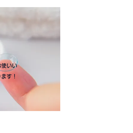
お使いい
ります！