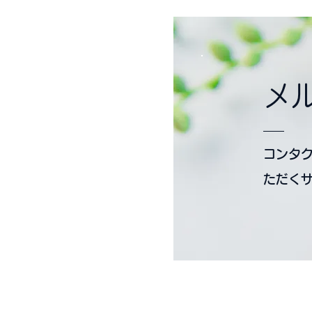
メ
コンタ
ただく