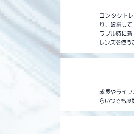
3
コンタクトレ
り、破損して
ラブル時に新
レンズを使う
安心
変化する視
4
成長やライフ
らいつでも度
安心
ケア用品も