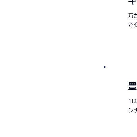
キ
万
で
便利
3
豊
1
ン