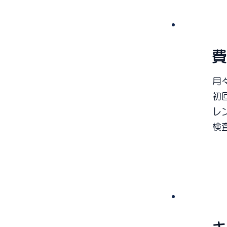
便利
1
費
月々
​
レ
​
便利
2