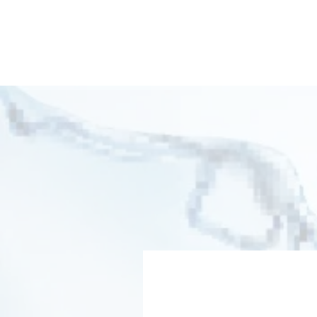
安心
定額制で、
1